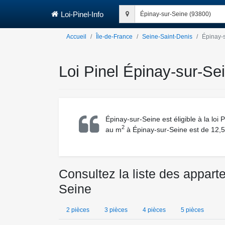
Loi-Pinel-Info
Épinay-sur-Seine (93800)
Accueil
Île-de-France
Seine-Saint-Denis
Épinay-
Loi Pinel Épinay-sur-Se
Épinay-sur-Seine est éligible à la loi
2
au m
à Épinay-sur-Seine est de 12,50
Consultez la liste des appart
Seine
2 pièces
3 pièces
4 pièces
5 pièces