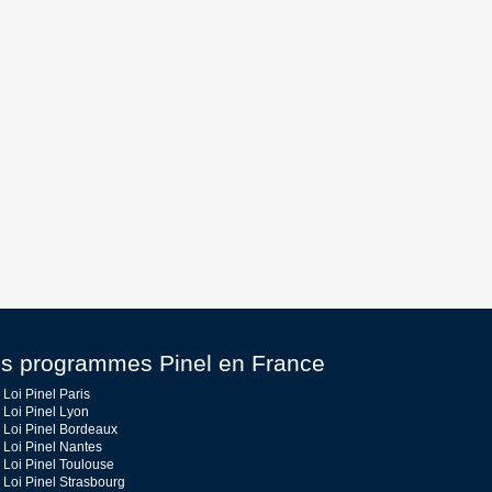
s programmes Pinel en France
Loi Pinel Paris
Loi Pinel Lyon
Loi Pinel Bordeaux
Loi Pinel Nantes
Loi Pinel Toulouse
Loi Pinel Strasbourg