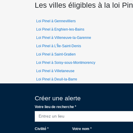
Les villes éligibles à la loi 
Loi Pinel à Gennevilliers
Loi Pinel à Enghien-les-Bains
Loi Pinel à Villeneuve-la-Garenne
Loi Pinel à L'Île-Saint-Denis
Loi Pinel à Saint-Gratien
Loi Pinel à Soisy-sous-Montmorency
Loi Pinel à Villetaneuse
Loi Pinel à Deuil-la-Barre
Créer une alerte
Votre lieu de recherche *
Entrez un lieu
Civilité *
Votre nom *