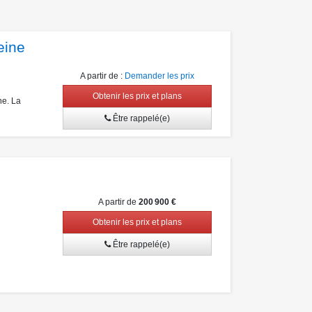
eine
A partir de
:
Demander les prix
Obtenir les prix et plans
ne. La
Être rappelé(e)
A partir de
200 900 €
Obtenir les prix et plans
Être rappelé(e)