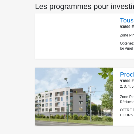
Les programmes pour investir
Tous 
93800
É
Zone Pin
Obtenez 
loi Pinel
Proc
93800
É
2
,
3
,
4
,
5
Zone Pin
Réducti
OFFRE E
COURS - 