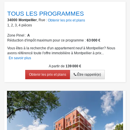
TOUS LES PROGRAMMES
34000
Montpellier
, Rue :
Obtenir les prix et plans
1
,
2
,
3
,
4
pièces
Zone Pinel
A
Réduction d'impôt maximum pour ce programme
63 000 €
Vous êtes à la recherche d'un appartement neuf à Montpellier? Nous
avons référencé toute l'offre immobilière à Montpellier à prix...
En savoir plus
A partir de
139 000 €
Obtenir les prix et plans
Être rappelé(e)