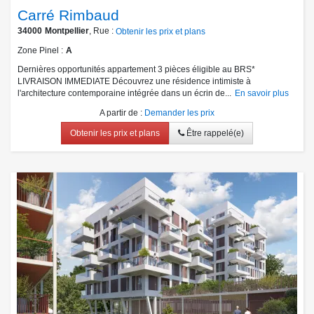
Carré Rimbaud
34000
Montpellier
, Rue :
Obtenir les prix et plans
Zone Pinel
A
Dernières opportunités appartement 3 pièces éligible au BRS*
LIVRAISON IMMEDIATE Découvrez une résidence intimiste à
l'architecture contemporaine intégrée dans un écrin de...
En savoir plus
A partir de
:
Demander les prix
Obtenir les prix et plans
Être rappelé(e)