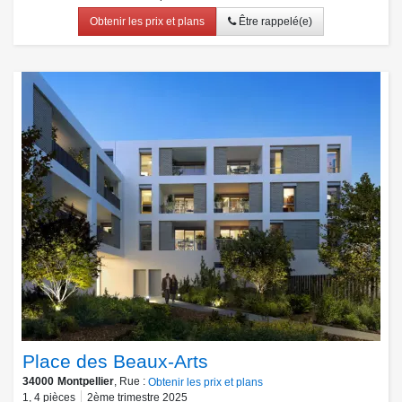
Obtenir les prix et plans
Être rappelé(e)
Place des Beaux-Arts
34000
Montpellier
, Rue :
Obtenir les prix et plans
1
,
4
pièces
2ème trimestre 2025