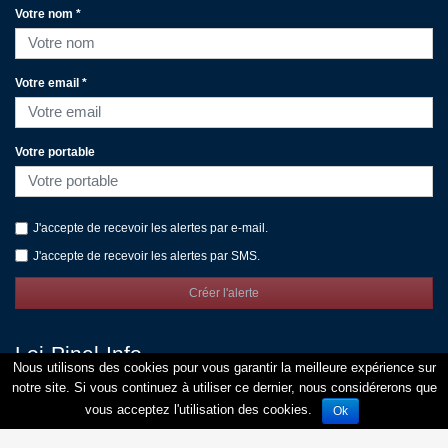
Votre nom *
Votre email *
Votre portable
J'accepte de recevoir les alertes par e-mail.
J'accepte de recevoir les alertes par SMS.
Créer l'alerte
Loi-Pinel-Info
Nous utilisons des cookies pour vous garantir la meilleure expérience sur
Publier vos programmes
notre site. Si vous continuez à utiliser ce dernier, nous considérerons que
Contact
vous acceptez l'utilisation des cookies.
Ok
Mentions légales
Respect de la vie privée