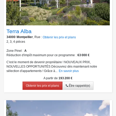
Terra Alba
34000
Montpellier
, Rue :
Obtenir les prix et plans
2
,
3
,
4
pièces
Zone Pinel
A
Réduction d'impôt maximum pour ce programme
63 000 €
C'est le moment de devenir propriétaire ! NOUVEAUX PRIX,
NOUVELLES OPPORTUNITÉS Découvrez dès maintenant notre
sélection d'appartements ! Grâce à...
En savoir plus
A partir de
193 200 €
Obtenir les prix et plans
Être rappelé(e)