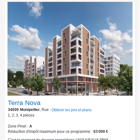
Terra Nova
34000
Montpellier
, Rue :
Obtenir les prix et plans
1
,
2
,
3
,
4
pièces
Zone Pinel
A
Réduction d'impôt maximum pour ce programme
63 000 €
C'est le moment de devenir propriétaire ! NOUVEAUX PRIX,