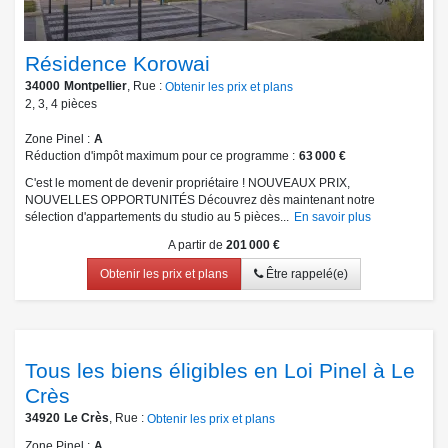
Résidence Korowai
34000
Montpellier
, Rue :
Obtenir les prix et plans
2
,
3
,
4
pièces
Zone Pinel
A
Réduction d'impôt maximum pour ce programme
63 000 €
C'est le moment de devenir propriétaire ! NOUVEAUX PRIX,
NOUVELLES OPPORTUNITÉS Découvrez dès maintenant notre
sélection d'appartements du studio au 5 pièces...
En savoir plus
A partir de
201 000 €
Obtenir les prix et plans
Être rappelé(e)
Tous les biens éligibles en Loi Pinel à Le
Crès
34920
Le Crès
, Rue :
Obtenir les prix et plans
Zone Pinel
A