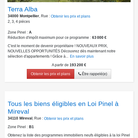
Terra Alba
34000
Montpellier
, Rue :
Obtenir les prix et plans
2
,
3
,
4
pièces
Zone Pinel
A
Réduction d'impôt maximum pour ce programme
63 000 €
C'est le moment de devenir propriétaire ! NOUVEAUX PRIX,
NOUVELLES OPPORTUNITÉS Découvrez dès maintenant notre
sélection d'appartements ! Grâce à...
En savoir plus
A partir de
193 200 €
Obtenir les prix et plans
Être rappelé(e)
Tous les biens éligibles en Loi Pinel à
Mireval
34110
Mireval
, Rue :
Obtenir les prix et plans
Zone Pinel
B1
Obtenez la liste des programmes immobiliers neufs éligibles à la loi Pinel