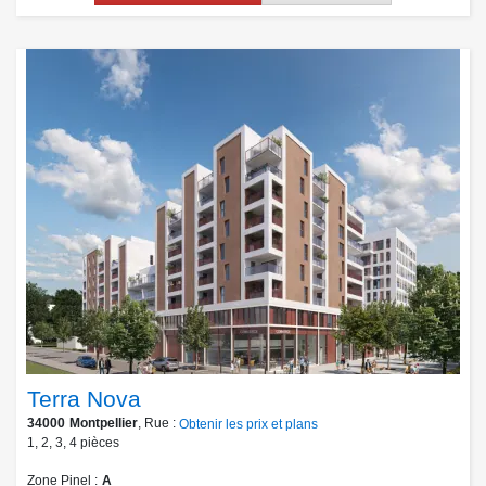
Terra Nova
34000
Montpellier
, Rue :
Obtenir les prix et plans
1
,
2
,
3
,
4
pièces
Zone Pinel
A