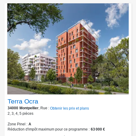
Terra Ocra
34000
Montpellier
, Rue :
Obtenir les prix et plans
2
,
3
,
4
,
5
pièces
Zone Pinel
A
Réduction d'impôt maximum pour ce programme
63 000 €