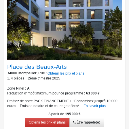
Place des Beaux-Arts
34000
Montpellier
, Rue :
Obtenir les prix et plans
1
,
4
pièces
2ème trimestre 2025
Zone Pinel
A
Réduction d'impôt maximum pour ce programme
63 000 €
Profitez de notre PACK FINANCEMENT + : Économisez jusqu'à 10 000
euros + Frais de notaire et de courtage offerts*...
En savoir plus
A partir de
195 000 €
Obtenir les prix et plans
Être rappelé(e)