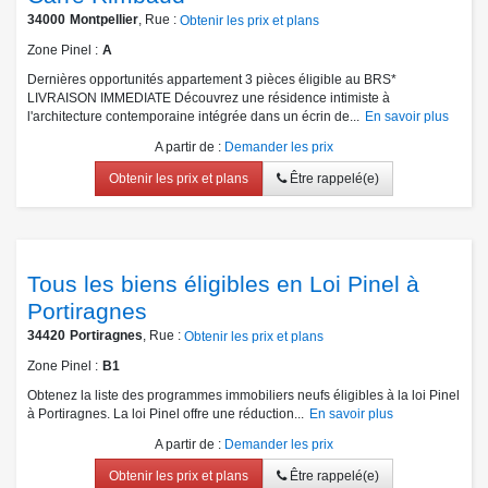
34000
Montpellier
, Rue :
Obtenir les prix et plans
Zone Pinel
A
Dernières opportunités appartement 3 pièces éligible au BRS*
LIVRAISON IMMEDIATE Découvrez une résidence intimiste à
l'architecture contemporaine intégrée dans un écrin de...
En savoir plus
A partir de
:
Demander les prix
Obtenir les prix et plans
Être rappelé(e)
Tous les biens éligibles en Loi Pinel à
Portiragnes
34420
Portiragnes
, Rue :
Obtenir les prix et plans
Zone Pinel
B1
Obtenez la liste des programmes immobiliers neufs éligibles à la loi Pinel
à Portiragnes. La loi Pinel offre une réduction...
En savoir plus
A partir de
:
Demander les prix
Obtenir les prix et plans
Être rappelé(e)