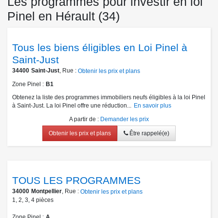
Les programmes pour investir en loi
Pinel en Hérault (34)
Tous les biens éligibles en Loi Pinel à
Saint-Just
34400
Saint-Just
, Rue :
Obtenir les prix et plans
Zone Pinel
B1
Obtenez la liste des programmes immobiliers neufs éligibles à la loi Pinel
à Saint-Just. La loi Pinel offre une réduction...
En savoir plus
A partir de
:
Demander les prix
Obtenir les prix et plans
Être rappelé(e)
TOUS LES PROGRAMMES
34000
Montpellier
, Rue :
Obtenir les prix et plans
1
,
2
,
3
,
4
pièces
Zone Pinel
A