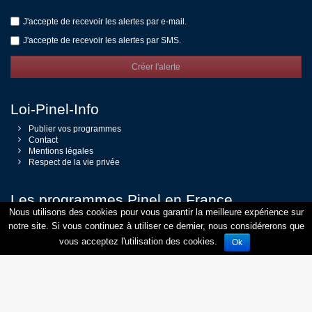
J'accepte de recevoir les alertes par e-mail.
J'accepte de recevoir les alertes par SMS.
Créer l'alerte
Loi-Pinel-Info
Publier vos programmes
Contact
Mentions légales
Respect de la vie privée
Les programmes Pinel en France
Nous utilisons des cookies pour vous garantir la meilleure expérience sur
Loi Pinel Paris
notre site. Si vous continuez à utiliser ce dernier, nous considérerons que
Loi Pinel Lyon
vous acceptez l'utilisation des cookies.
Loi Pinel Bordeaux
Ok
Loi Pinel Nantes
Loi Pinel Toulouse
Loi Pinel Strasbourg
Loi Pinel Montpellier