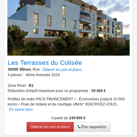
Les Terrasses du Colisée
30000
Nîmes
, Rue :
Obtenir les prix et plans
4
pièces
4ème trimestre 2024
Zone Pinel
B1
Réduction d'impôt maximum pour ce programme
50 400 €
Profitez de notre PACK FINANCEMENT + : Économisez jusqu'à 10 000
euros + Frais de notaire et de courtage offerts* INSCRIVEZ-VOUS...
En savoir plus
A partir de
240 000 €
Obtenir les prix et plans
Être rappelé(e)