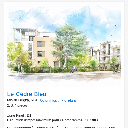
Le Cèdre Bleu
69520
Grigny
, Rue :
Obtenir les prix et plans
2
,
3
,
4
pièces
Zone Pinel
B1
Réduction d'impôt maximum pour ce programme
50 190 €
Prochainement à Grigny-sur-Rhône : Programme immobilier neuf Les