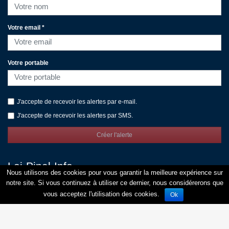
Votre email *
Votre portable
J'accepte de recevoir les alertes par e-mail.
J'accepte de recevoir les alertes par SMS.
Créer l'alerte
Loi-Pinel-Info
Nous utilisons des cookies pour vous garantir la meilleure expérience sur
Publier vos programmes
notre site. Si vous continuez à utiliser ce dernier, nous considérerons que
Contact
vous acceptez l'utilisation des cookies.
Ok
Mentions légales
Respect de la vie privée