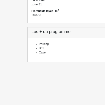
Zone Pinel
zone B1
2
Plafond de loyer / m
10,07 €
Les + du programme
Parking
Box
Cave