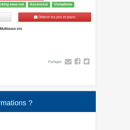
rking sous-sol
Ascenseur
Visiophone
Obtenir les prix et plans
à Mulhouse est
Partager
rmations ?