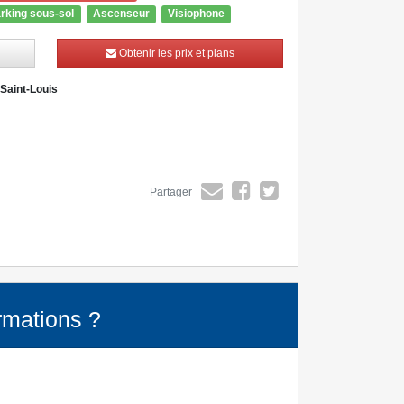
rking sous-sol
Ascenseur
Visiophone
Obtenir les prix et plans
 Saint-Louis
Partager
rmations ?