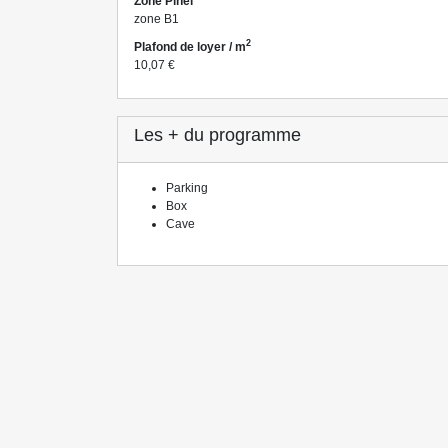
Zone Pinel
zone B1
2
Plafond de loyer / m
10,07 €
Les + du programme
Parking
Box
Cave